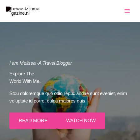
Ga
naar
de
inhoud
I am Melissa -A Travel Blogger
Explore The
World With Me.
Stou doloremque quo odio repudiandae sunt eveniet, enim
voluptate id porro, culpa maiores quis.
READ MORE
WATCH NOW